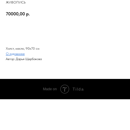
ЖИВОПИСЬ
70000,00
р.
В КОРЗИНУ
Холст, масло, 90x70 см
О художнике
Автор: Дарья Щербакова
Tilda
Made on