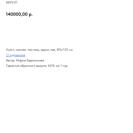
АКРИЛ
140000,00
р.
В КОРЗИНУ
Холст, маслян. пастель, акрил, лак, 80x130 см
О художнике
Автор: Мария Евдокимова
Гарантия обратного выкупа: 60% на 1 год