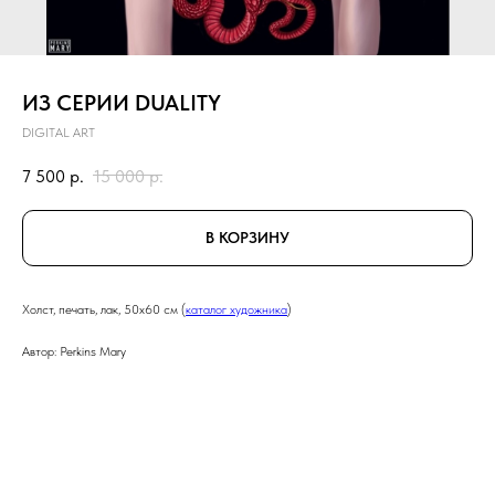
ИЗ СЕРИИ DUALITY
DIGITAL ART
7 500
р.
15 000
р.
В КОРЗИНУ
Холст, печать, лак, 50х60 см (
каталог художника
)
Автор: Perkins Mary