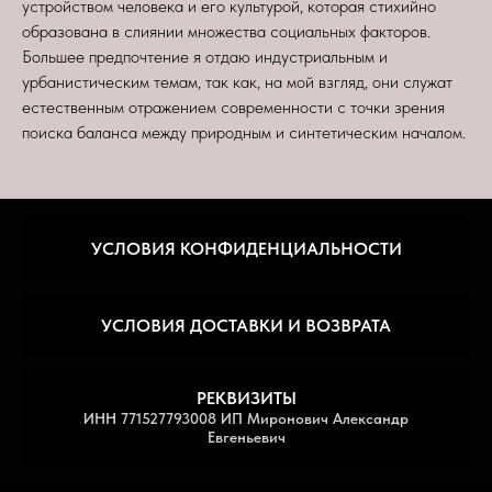
устройством человека и его культурой, которая стихийно
образована в слиянии множества социальных факторов.
Большее предпочтение я отдаю индустриальным и
урбанистическим темам, так как, на мой взгляд, они служат
естественным отражением современности с точки зрения
поиска баланса между природным и синтетическим началом.
УСЛОВИЯ КОНФИДЕНЦИАЛЬНОСТИ
УСЛОВИЯ ДОСТАВКИ И ВОЗВРАТА
РЕКВИЗИТЫ
ИНН 771527793008 ИП Миронович Александр
Евгеньевич